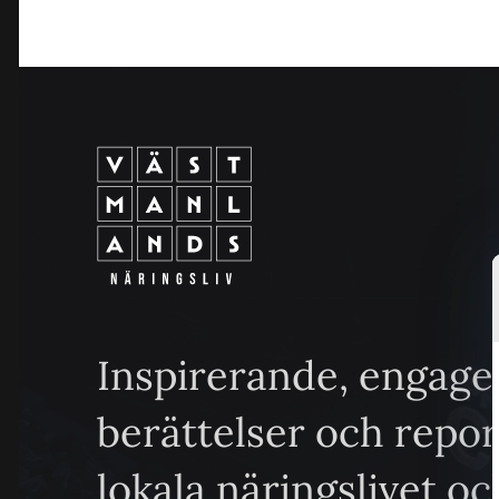
Inspirerande, engage
berättelser och repo
lokala näringslivet o