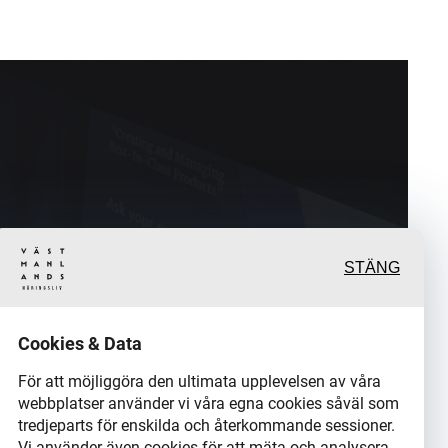
STÄNG
rande och värdefulla
Cookies & Data
rtage från och om det
För att möjliggöra den ultimata upplevelsen av våra
webbplatser använder vi våra egna cookies såväl som
tredjeparts för enskilda och återkommande sessioner.
ch dess aktörer samt en
Vi använder även cookies för att mäta och analysera