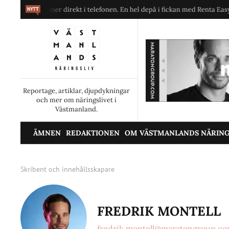
 hyra maskiner direkt i telefonen. En hel depå i fickan med Renta Easy.
Reportage, artiklar, djupdykningar
och mer om näringslivet i
Västmanland.
ÄMNEN
REDAKTIONEN
OM VÄSTMANLANDS NÄRING
Skribent och innehållsskapare
FREDRIK MONTELL
fredrik.montell@maratongroup.c