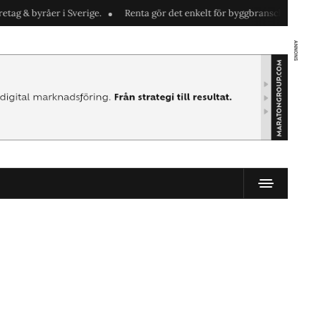
 & byråer i Sverige.
Renta gör det enkelt för byggbranschen att hyra m
ANNONS