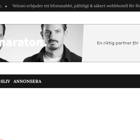
Velumi erbjuder ett blixtsnabbt, pålitligt & säkert webbhotell för företag
SLIV
ANNONSERA
om