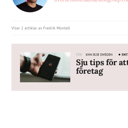
Visar 1 artiklar av Fredrik Montell
FÖR:
KNN B2B SWEDEN
ENT
Sju tips för a
företag