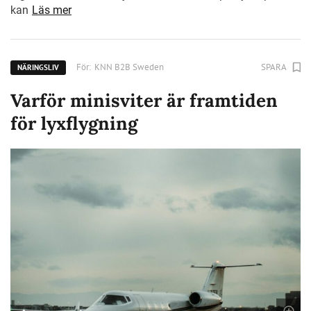
kan
Läs mer
För:
KNN B2B Sweden
SPARA
NÄRINGSLIV
Varför minisviter är framtiden
för lyxflygning