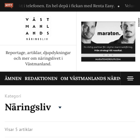
rekt i telefonen. En hel depå i fickan med Renta Easy.
Velumi erbjuder
ANNONS
Reportage, artiklar, djupdykningar
och mer om näringslivet i
Västmanland.
ÄMNEN
REDAKTIONEN
OM VÄSTMANLANDS NÄRINGSLIV
Kategori
Näringsliv
Visar 5 artiklar