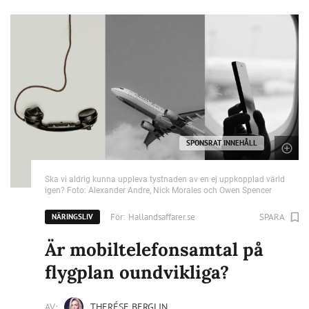
SPONSRAT INNEHÅLL
Ska vi aldrig kunna uppleva tystnaden av en ej uppkopplad värld
igen? Foto: Alexander Andre, Nick Morales och Owen Spencer
För:
Hallandsaffarer.se
SPARA
NÄRINGSLIV
Är mobiltelefonsamtal på
flygplan oundvikliga?
AV:
THERÉSE BERGLIN