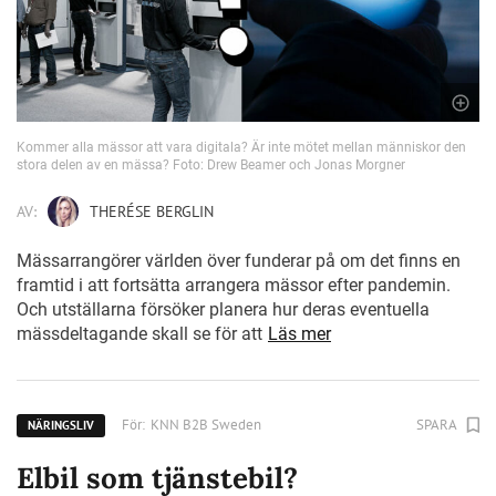
Kommer alla mässor att vara digitala? Är inte mötet mellan människor den
stora delen av en mässa? Foto: Drew Beamer och Jonas Morgner
AV:
THERÉSE BERGLIN
Mässarrangörer världen över funderar på om det finns en
framtid i att fortsätta arrangera mässor efter pandemin.
Och utställarna försöker planera hur deras eventuella
mässdeltagande skall se för att
Läs mer
För:
KNN B2B Sweden
SPARA
NÄRINGSLIV
Elbil som tjänstebil?