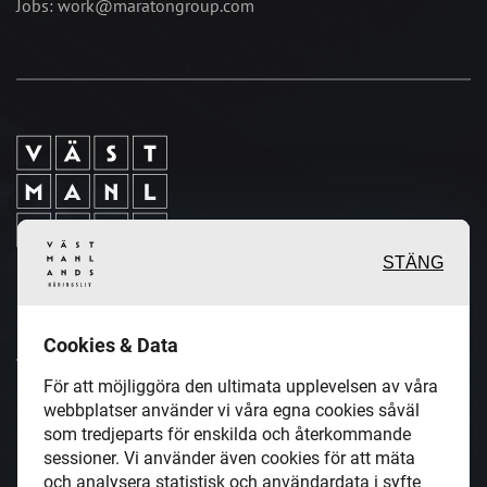
Jobs: work@maratongroup.com
STÄNG
Inspirerande, engagerande och
Cookies & Data
värdefulla berättelser och
För att möjliggöra den ultimata upplevelsen av våra
reportage från och om det lokala
webbplatser använder vi våra egna cookies såväl
som tredjeparts för enskilda och återkommande
näringslivet och dess aktörer samt
sessioner. Vi använder även cookies för att mäta
en hel del annan läsvärt innehåll.
och analysera statistisk och användardata i syfte