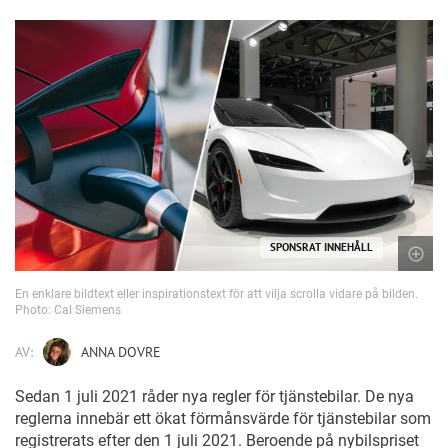
SPONSRAT INNEHÅLL
En enklare bildtext eller inspirationstext för att vilja scrolla vidare på bilden.
Photo: Cal Siemens
AV:
ANNA DOVRE
Sedan 1 juli 2021 råder nya regler för tjänstebilar. De nya
reglerna innebär ett ökat förmånsvärde för tjänstebilar som
registrerats efter den 1 juli 2021. Beroende på nybilspriset