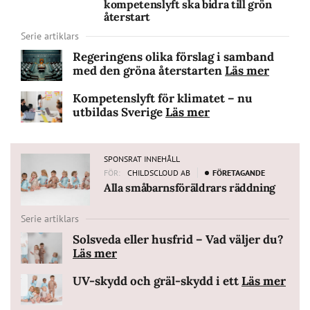
kompetenslyft ska bidra till grön
återstart
Serie artiklars
Regeringens olika förslag i samband
med den gröna återstarten
Läs mer
Kompetenslyft för klimatet – nu
utbildas Sverige
Läs mer
SPONSRAT INNEHÅLL
FÖR:
CHILDSCLOUD AB
FÖRETAGANDE
Alla småbarnsföräldrars räddning
Serie artiklars
Solsveda eller husfrid – Vad väljer du?
NSRAT
EHÅLL
Läs mer
UV-skydd och gräl-skydd i ett
Läs mer
NSRAT
EHÅLL