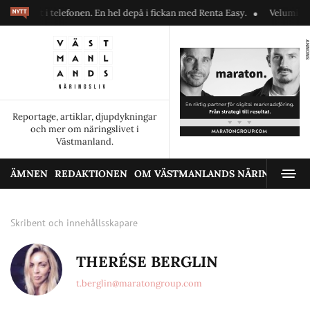
irekt i telefonen. En hel depå i fickan med Renta Easy.
Velumi erbjud
ANNONS
Reportage, artiklar, djupdykningar
och mer om näringslivet i
Västmanland.
ÄMNEN
REDAKTIONEN
OM VÄSTMANLANDS NÄRINGSLIV
Skribent och innehållsskapare
THERÉSE BERGLIN
t.berglin@maratongroup.com