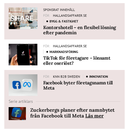
SPONSRAT INNEHÅLL
FÖR:
HALLANDSAFFARER.SE
BYGG & FASTIGHET
Kontorshotell – en flexibel lösning
efter pandemin
FÖR:
HALLANDSAFFARER.SE
MARKNADSFÖRING
TikTok för företagare – lönsamt
eller oseriöst?
FÖR:
KNN B2B SWEDEN
INNOVATION
Facebook byter företagsnamn till
Meta
Serie artiklars
Zuckerbergs planer efter namnbytet
från Facebook till Meta
Läs mer