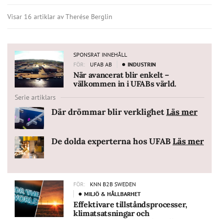
Visar 16 artiklar av Therése Berglin
SPONSRAT INNEHÅLL
FÖR:
UFAB AB
INDUSTRIN
När avancerat blir enkelt –
välkommen in i UFABs värld.
Serie artiklars
Där drömmar blir verklighet
Läs mer
NSRAT
EHÅLL
De dolda experterna hos UFAB
Läs mer
NSRAT
EHÅLL
FÖR:
KNN B2B SWEDEN
MILJÖ & HÅLLBARHET
Effektivare tillståndsprocesser,
klimatsatsningar och