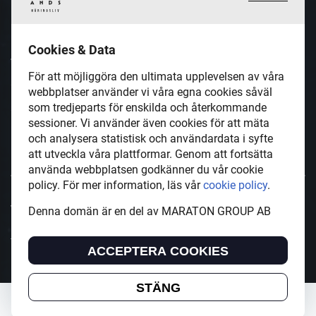
Inspirerande, engagerande och
Cookies & Data
värdefulla berättelser och
För att möjliggöra den ultimata upplevelsen av våra
reportage från och om det lokala
webbplatser använder vi våra egna cookies såväl
som tredjeparts för enskilda och återkommande
näringslivet och dess aktörer samt
sessioner. Vi använder även cookies för att mäta
en hel del annan läsvärt innehåll.
och analysera statistisk och användardata i syfte
att utveckla våra plattformar. Genom att fortsätta
använda webbplatsen godkänner du vår cookie
policy. För mer information, läs vår
cookie policy
.
VastmanlandsNaringsliv.se är en del av mediakoncernen
Denna domän är en del av MARATON GROUP AB
MARATON GROUP AB som äger och förvaltar digitala
tidningsvarumärken i Europa.
ACCEPTERA COOKIES
STÄNG
Copyright © 2022 MARATON GROUP AB