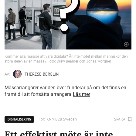
Kommer alla mässor att vara digitala? Är inte mötet mellan människor den
stora delen av en mässa? Foto: Drew Beamer och Jonas Morgner
AV:
THERÉSE BERGLIN
Mässarrangörer världen över funderar på om det finns en
framtid i att fortsätta arrangera
Läs mer
För:
KNN B2B Sweden
SPARA
DIGITALISERING
Ett effektivt möte är inte