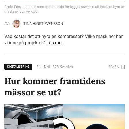
Renta Easy är appen som ska förenkla för byggbranschen att hantera hyra av
maskiner och verktyg.
AV:
TINA HJORT SVENSSON
Vad kostar det att hyra en kompressor? Vilka maskiner har
vi inne på projektet?
Läs mer
För:
KNN B2B Sweden
SPARA
DIGITALISERING
Hur kommer framtidens
mässor se ut?