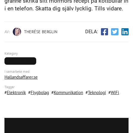
granne skrika sitt mormors recept på köttbullar in
i en telefon. Skatta dig själv lycklig. Tills vidare.
DELA:
AV:
THERÉSE BERGLIN
Kategory
DIGITALISERING
I samarbete med
Hallandsaffarer.se
Taggar
Elektronik
Flygbolag
Kommunikation
Teknologi
WiFi