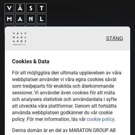
STÄNG
Inspirerande, engagerande och
Cookies & Data
värdefulla berättelser och
För att möjliggöra den ultimata upplevelsen av våra
reportage från och om det lokala
webbplatser använder vi våra egna cookies såväl
som tredjeparts för enskilda och återkommande
näringslivet och dess aktörer samt
sessioner. Vi använder även cookies för att mäta
en hel del annan läsvärt innehåll.
och analysera statistisk och användardata i syfte
att utveckla våra plattformar. Genom att fortsätta
använda webbplatsen godkänner du vår cookie
policy. För mer information, läs vår
cookie policy
.
VastmanlandsNaringsliv.se är en del av mediakoncernen
Denna domän är en del av MARATON GROUP AB