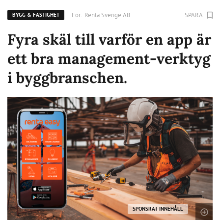
För:
Renta Sverige AB
SPARA
BYGG & FASTIGHET
Fyra skäl till varför en app är
ett bra management-verktyg
i byggbranschen.
SPONSRAT INNEHÅLL