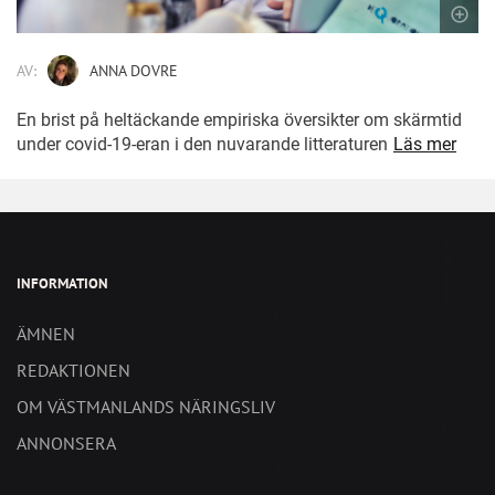
AV:
ANNA DOVRE
En brist på heltäckande empiriska översikter om skärmtid
under covid-19-eran i den nuvarande litteraturen
Läs mer
INFORMATION
ÄMNEN
REDAKTIONEN
OM VÄSTMANLANDS NÄRINGSLIV
ANNONSERA