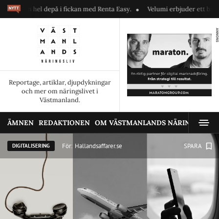
hel depå i fickan med Renta Easy.
Velumi erbjuder ett blixtsnabbt, pål
ANNONS
Reportage, artiklar, djupdykningar
och mer om näringslivet i
Västmanland.
ÄMNEN
REDAKTIONEN
OM VÄSTMANLANDS NÄRINGSLIV
För:
Hallandsaffarer.se
SPARA
DIGITALISERING