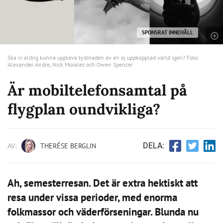
SPONSRAT INNEHÅLL
Ska vi aldrig kunna uppleva tystnaden av en ej uppkopplad värld igen? Foto:
Alexander Andre, Nick Morales och Owen Spencer
Är mobiltelefonsamtal på
flygplan oundvikliga?
DELA:
AV:
THERÉSE BERGLIN
Ah, semesterresan. Det är extra hektiskt att
resa under vissa perioder, med enorma
folkmassor och väderförseningar. Blunda nu