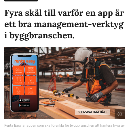
Fyra skäl till varför en app är
ett bra management-verktyg
i byggbranschen.
SPONSRAT INNEHÅLL
Renta Easy är appen som ska förenkla för byggbranschen att hantera hyra av