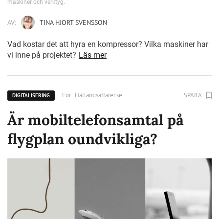
maskiner och verktyg.
AV:
TINA HJORT SVENSSON
Vad kostar det att hyra en kompressor? Vilka maskiner har
vi inne på projektet?
Läs mer
För:
Hallandsaffarer.se
SPARA
DIGITALISERING
Är mobiltelefonsamtal på
flygplan oundvikliga?