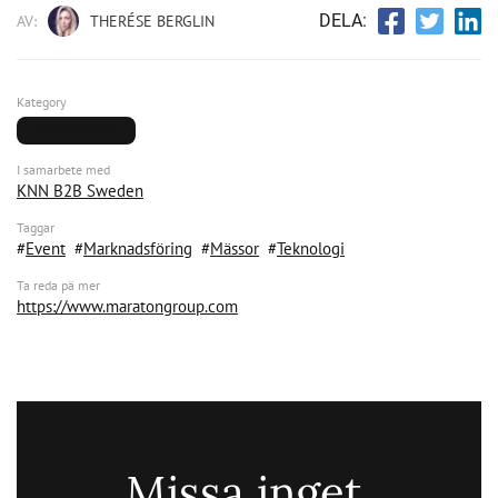
DELA:
AV:
THERÉSE BERGLIN
Kategory
DIGITALISERING
I samarbete med
KNN B2B Sweden
Taggar
Event
Marknadsföring
Mässor
Teknologi
Ta reda pä mer
https://www.maratongroup.com
Missa inget.