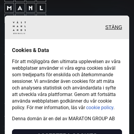
STÄNG
Inspirerande, engagerande och
Cookies & Data
värdefulla berättelser och
För att möjliggöra den ultimata upplevelsen av våra
reportage från och om det lokala
webbplatser använder vi våra egna cookies såväl
näringslivet och dess aktörer samt
som tredjeparts för enskilda och återkommande
sessioner. Vi använder även cookies för att mäta
en hel del annan läsvärt innehåll.
och analysera statistisk och användardata i syfte
att utveckla våra plattformar. Genom att fortsätta
använda webbplatsen godkänner du vår cookie
policy. För mer information, läs vår
cookie policy
.
VastmanlandsNaringsliv.se är en del av mediakoncernen
Denna domän är en del av MARATON GROUP AB
MARATON GROUP AB som äger och förvaltar digitala
tidningsvarumärken i Europa.