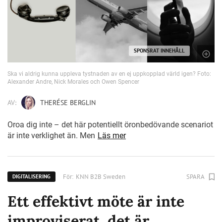
SPONSRAT INNEHÅLL
Ska vi aldrig kunna uppleva tystnaden av en ej uppkopplad värld igen? Foto:
Alexander Andre, Nick Morales och Owen Spencer
AV:
THERÉSE BERGLIN
Oroa dig inte – det här potentiellt öronbedövande scenariot
är inte verklighet än. Men
Läs mer
För:
KNN B2B Sweden
SPARA
DIGITALISERING
Ett effektivt möte är inte
improviserat, det är