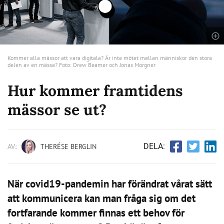
Kommer alla mässor att vara digitala? Är inte mötet mellan människor den stora
delen av en mässa? Foto: Drew Beamer och Jonas Morgner
Hur kommer framtidens
mässor se ut?
DELA:
AV:
THERÉSE BERGLIN
När covid19-pandemin har förändrat vårat sätt
att kommunicera kan man fråga sig om det
fortfarande kommer finnas ett behov för