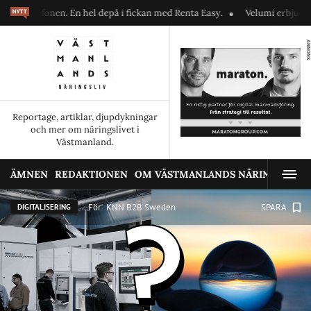
fonen. En hel depå i fickan med Renta Easy.
Velumi erbjuder ett blixts
ANNONS
Reportage, artiklar, djupdykningar
och mer om näringslivet i
Västmanland.
ÄMNEN
REDAKTIONEN
OM VÄSTMANLANDS NÄRINGSLIV
För:
KNN B2B Sweden
SPARA
DIGITALISERING