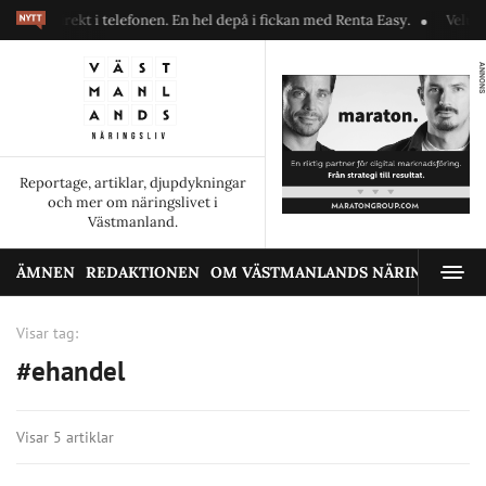
r direkt i telefonen. En hel depå i fickan med Renta Easy.
Velumi erb
ANNONS
Reportage, artiklar, djupdykningar
och mer om näringslivet i
Västmanland.
ÄMNEN
REDAKTIONEN
OM VÄSTMANLANDS NÄRINGSLIV
Visar tag:
#ehandel
Visar 5 artiklar