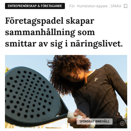
För:
Humbleton Apparel AB
SPARA
ENTREPRENÖRSKAP & FÖRETAGANDE
Företagspadel skapar
sammanhållning som
smittar av sig i näringslivet.
SPONSRAT INNEHÅLL