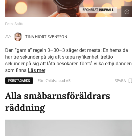
SPONSRAT INNEHÅLL
Foto: Saffu
AV:
TINA HJORT SVENSSON
Den ”gamla” regeln 3–30–3 säger det mesta: En hemsida
har tre sekunder på sig att skapa nyfikenhet, trettio
sekunder på sig att låta besökaren förstå vilka erbjudanden
som finns
Läs mer
För:
Childscloud AB
SPARA
FÖRETAGANDE
Alla småbarnsföräldrars
räddning