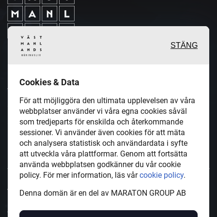
STÄNG
Inspirerande, engagerande och
Cookies & Data
värdefulla berättelser och
För att möjliggöra den ultimata upplevelsen av våra
reportage från och om det lokala
webbplatser använder vi våra egna cookies såväl
som tredjeparts för enskilda och återkommande
näringslivet och dess aktörer samt
sessioner. Vi använder även cookies för att mäta
en hel del annan läsvärt innehåll.
och analysera statistisk och användardata i syfte
att utveckla våra plattformar. Genom att fortsätta
använda webbplatsen godkänner du vår cookie
policy. För mer information, läs vår
cookie policy
.
VastmanlandsNaringsliv.se är en del av mediakoncernen
Denna domän är en del av MARATON GROUP AB
MARATON GROUP AB som äger och förvaltar digitala
tidningsvarumärken i Europa.