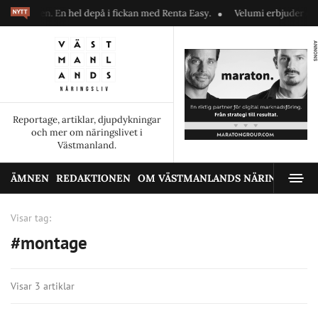
telefonen. En hel depå i fickan med Renta Easy.
Velumi erbjuder ett bl
ANNONS
Reportage, artiklar, djupdykningar
och mer om näringslivet i
Västmanland.
ÄMNEN
REDAKTIONEN
OM VÄSTMANLANDS NÄRINGSLIV
Visar tag:
#montage
Visar 3 artiklar