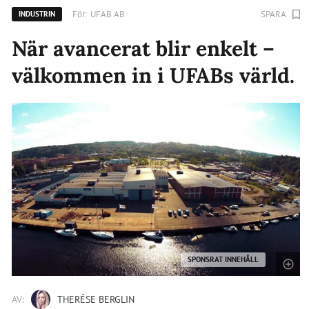
För:
UFAB AB
SPARA
INDUSTRIN
När avancerat blir enkelt –
välkommen in i UFABs värld.
SPONSRAT INNEHÅLL
AV:
THERÉSE BERGLIN