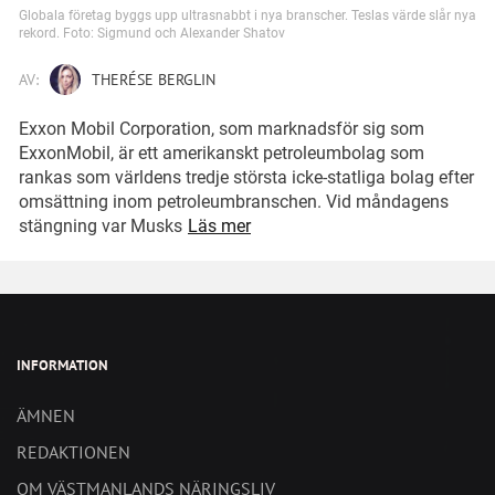
Globala företag byggs upp ultrasnabbt i nya branscher. Teslas värde slår nya
rekord. Foto: Sigmund och Alexander Shatov
AV:
THERÉSE BERGLIN
Exxon Mobil Corporation, som marknadsför sig som
ExxonMobil, är ett amerikanskt petroleumbolag som
rankas som världens tredje största icke-statliga bolag efter
omsättning inom petroleumbranschen. Vid måndagens
stängning var Musks
Läs mer
INFORMATION
ÄMNEN
REDAKTIONEN
OM VÄSTMANLANDS NÄRINGSLIV