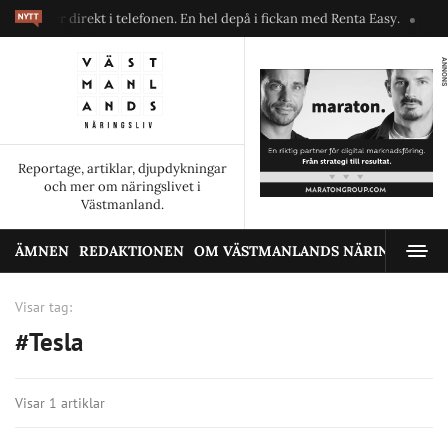
askiner direkt i telefonen. En hel depå i fickan med Renta Easy.
Velum
ANNONS
Reportage, artiklar, djupdykningar
och mer om näringslivet i
Västmanland.
ÄMNEN
REDAKTIONEN
OM VÄSTMANLANDS NÄRINGSLIV
Visar tag:
#Tesla
Visar 1 artiklar