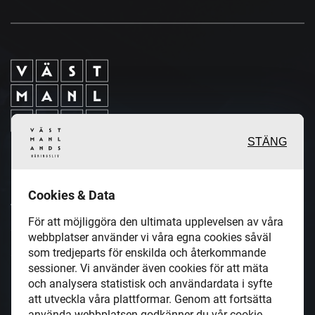
STÄNG
Inspirerande, engagerande och
Cookies & Data
värdefulla berättelser och
För att möjliggöra den ultimata upplevelsen av våra
reportage från och om det lokala
webbplatser använder vi våra egna cookies såväl
som tredjeparts för enskilda och återkommande
näringslivet och dess aktörer samt
sessioner. Vi använder även cookies för att mäta
en hel del annan läsvärt innehåll.
och analysera statistisk och användardata i syfte
att utveckla våra plattformar. Genom att fortsätta
använda webbplatsen godkänner du vår cookie